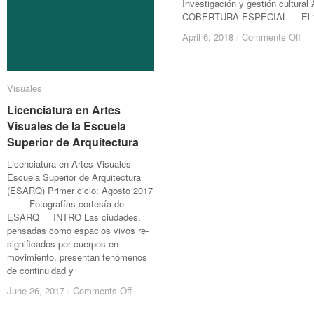
Investigación y gestión cultural 
COBERTURA ESPECIAL El 
on
on
April 6, 2018
April 6, 2018
/
/
Comments Off
Comments Off
La
La
muj
muj
bar
bar
Visuales
Visuales
La
La
muj
muj
Licenciatura en Artes
Licenciatura en Artes
en
en
Visuales de la Escuela
Visuales de la Escuela
el
el
Superior de Arquitectura
Superior de Arquitectura
cir
cir
Licenciatura en Artes Visuales
Escuela Superior de Arquitectura
(ESARQ) Primer ciclo: Agosto 2017
Fotografías cortesía de
ESARQ INTRO Las ciudades,
pensadas como espacios vivos re-
significados por cuerpos en
movimiento, presentan fenómenos
de continuidad y
on
on
June 26, 2017
June 26, 2017
/
/
Comments Off
Comments Off
Licenciatura
Licenciatura