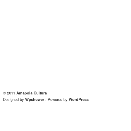
en
en
Artes
Artes
Visuales
Visuales
de
de
la
la
Escuela
Escuela
Superior
Superior
de
de
Arquitectura
Arquitectura
© 2011
Amapola Cultura
Designed by
Wpshower
/
Powered by
WordPress