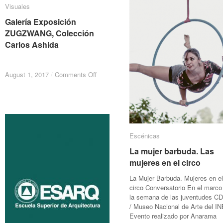
po
po
joyería
joyería
Visuales
Visuales
Er
Er
y
y
Al
Al
cerámica
cerámica
Galería Exposición
Galería Exposición
ZUGZWANG, Colección
ZUGZWANG, Colección
Carlos Ashida
Carlos Ashida
on
on
August 1, 2017
August 1, 2017
/
/
Comments Off
Comments Off
Galería
Galería
Exposición
Exposición
ZUGZWANG,
ZUGZWANG,
Colección
Colección
Carlos
Carlos
Ashida
Ashida
Escénicas
Escénicas
La mujer barbuda. Las
La mujer barbuda. Las
mujeres en el circo
mujeres en el circo
La Mujer Barbuda. Mujeres en el
circo Conversatorio En el marco
la semana de las juventudes 
/ Museo Nacional de Arte del I
Evento realizado por Anarama