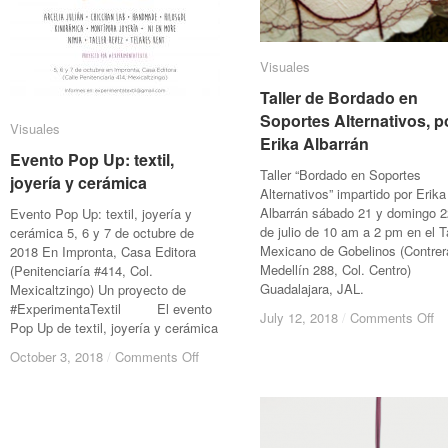
Visuales
Visuales
Taller de Bordado en
Taller de Bordado en
Soportes Alternativos, p
Soportes Alternativos, p
Visuales
Visuales
Erika Albarrán
Erika Albarrán
Evento Pop Up: textil,
Evento Pop Up: textil,
Taller “Bordado en Soportes
joyería y cerámica
joyería y cerámica
Alternativos” impartido por Erika
Albarrán sábado 21 y domingo 2
Evento Pop Up: textil, joyería y
de julio de 10 am a 2 pm en el Ta
cerámica 5, 6 y 7 de octubre de
Mexicano de Gobelinos (Contrer
2018 En Impronta, Casa Editora
Medellín 288, Col. Centro)
(Penitenciaría #414, Col.
Guadalajara, JAL.
Mexicaltzingo) Un proyecto de
#ExperimentaTextil El evento
on
on
July 12, 2018
July 12, 2018
/
/
Comments Off
Comments Off
Pop Up de textil, joyería y cerámica
Ta
Ta
de
de
on
on
October 3, 2018
October 3, 2018
/
/
Comments Off
Comments Off
Bo
Bo
Evento
Evento
en
en
Pop
Pop
So
So
Up:
Up:
Al
Al
textil,
textil,