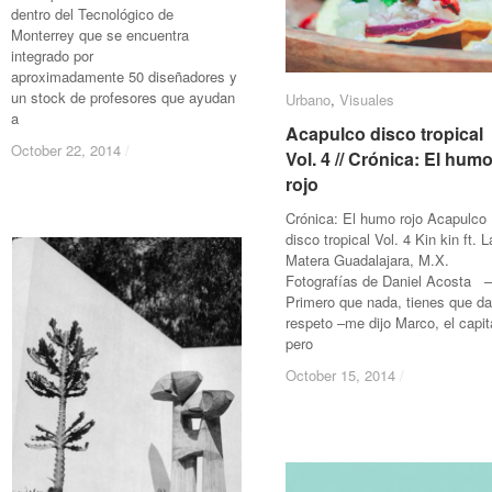
dentro del Tecnológico de
Monterrey que se encuentra
integrado por
aproximadamente 50 diseñadores y
un stock de profesores que ayudan
Urbano
Urbano
,
Visuales
Visuales
a
Acapulco disco tropical
Acapulco disco tropical
October 22, 2014
October 22, 2014
/
/
Vol. 4 // Crónica: El hum
Vol. 4 // Crónica: El hum
rojo
rojo
Crónica: El humo rojo Acapulco
disco tropical Vol. 4 Kin kin ft. L
Matera Guadalajara, M.
Fotografías de Daniel Acosta –
Primero que nada, tienes que da
respeto –me dijo Marco, el capit
pero
October 15, 2014
October 15, 2014
/
/