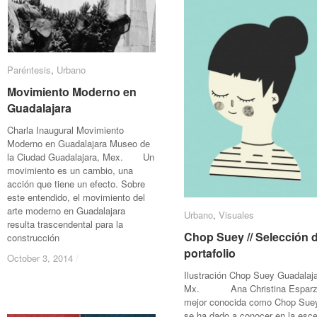
Paréntesis
Paréntesis
,
Urbano
Urbano
Movimiento Moderno en
Movimiento Moderno en
Guadalajara
Guadalajara
Charla Inaugural Movimiento
Moderno en Guadalajara Museo de
la Ciudad Guadalajara, Mex. Un
movimiento es un cambio, una
acción que tiene un efecto. Sobre
este entendido, el movimiento del
arte moderno en Guadalajara
Urbano
Urbano
,
Visuales
Visuales
resulta trascendental para la
Chop Suey // Selección 
Chop Suey // Selección 
construcción
portafolio
portafolio
October 3, 2014
October 3, 2014
/
/
Ilustración Chop Suey Guadalaja
Mx. Ana Christina Esparz
mejor conocida como Chop Sue
se ha dado a conocer en la esc