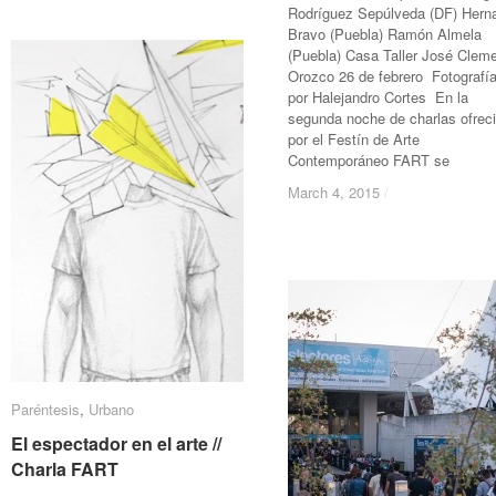
Rodríguez Sepúlveda (DF) Hern
Bravo (Puebla) Ramón Almela
(Puebla) Casa Taller José Clem
Orozco 26 de febrero Fotografí
por Halejandro Cortes En la
segunda noche de charlas ofrec
por el Festín de Arte
Contemporáneo FART se
March 4, 2015
March 4, 2015
/
/
Paréntesis
Paréntesis
,
Urbano
Urbano
El espectador en el arte //
El espectador en el arte //
Charla FART
Charla FART