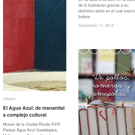
de la ilustración gracias a su
distintivo estilo en el cual mezcl
lindura
September 11, 2014
September 11, 2014
/
/
Urbano
Urbano
El Agua Azul: de manantial
El Agua Azul: de manantial
a complejo cultural
a complejo cultural
Museo de la Ciudad Ronda XVIII
Parque Agua Azul Guadalajara,