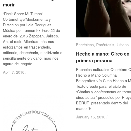
morir
morir
“Rock Sobre Mi Tumba”
Cortometraje/Mockumentary
Dirección por Lola Rodriguez
Música por Tannen Fx Foro 22 de
enero del 2016 Zapopan, Jalisco.
Ah, el rock. Mientras más nos
Escénicas
Escénicas
,
Paréntesis
Paréntesis
,
Urbano
Urbano
esforzamos en trascenderlo,
criticarlo, desecharlo, martirizarlo o
Hecho a mano: Circo en
Hecho a mano: Circo en
sencillamente olvidarlo; más nos
primera persona
primera persona
agarra del cogote
Espacios culturales Querétaro C
April 7, 2016
April 7, 2016
/
/
Hecho a Mano Columna
Fotografías vía Circo Hecho a 
Texto creado para el ciclo de
“Charlas y conferencias en torno
circo actual” producido por Proy
BERUF presentado dentro del
marco “El
January 15, 2016
January 15, 2016
/
/