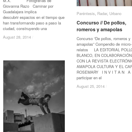
M.X. Fotografías de
Giovanna Razo Caminar por
Guadalajara implica
Paréntesis
Paréntesis
,
Radar
Radar
,
Urbano
Urbano
descubrir espacios en el tiempo que
Concurso // De pollos,
Concurso // De pollos,
han transformando paso a paso la
ciudad, construyendo una
romeros y amapolas
romeros y amapolas
August 28, 2014
August 28, 2014
/
/
Concurso “De pollos, romeros y
amapolas” Compendio de micro-
relatos LA EDITORIAL POLL
BLANCO, EN COLABORACIÓN
CON LA REVISTA ELECTRÓN
AMAPOLA CULTURA Y EL CA
ROSEMARY I N V I T A N A
participar en el
August 25, 2014
August 25, 2014
/
/