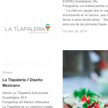
ESARQ Guadalajara, Mx.
Fotografías vía andrescasillas.
“ La vida son agujas que te va
encontrando en el camino, que t
llevan a estar donde estas” Si
esta una de las primeras frases
October 25, 2014
October 25, 2014
/
/
Urbano
Urbano
La Tlapaleria // Diseño
La Tlapaleria // Diseño
Mexicano
Mexicano
Diseño La Tlapaleria Kukuruchos
Guadalajara, M.X.
Fotografías de Marisol Villanueva
La Tlapaleria es un colectivo creado