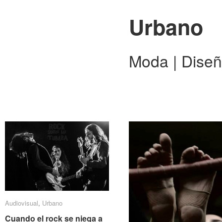
Urbano
Moda | Diseñ
Audiovisual
Audiovisual
,
Urbano
Urbano
Cuando el rock se niega a
Cuando el rock se niega a