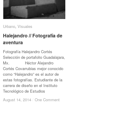
Urbano
Urbano
,
Visuales
Visuales
Halejandro // Fotografía de
Halejandro // Fotografía de
aventura
aventura
Fotografía Halejandro Cortés
Selección de portafolio Guadalajara,
Mx. Héctor Alejandro
Cortés Covarrubias mejor conocido
como “Halejandro” es el autor de
estas fotografías. Estudiante de la
carrera de diseño en el Instituto
Tecnológico de Estudios
August 14, 2014
August 14, 2014
/
/
One Comment
One Comment