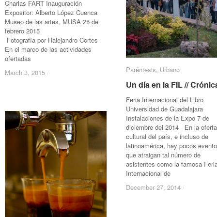
Charlas FART Inauguración
Expositor: Alberto López Cuenca
Museo de las artes, MUSA 25 de
febrero 2015
Fotografía por Halejandro Cortes
En el marco de las actividades
ofertadas
Paréntesis
Paréntesis
,
Urbano
Urbano
March 3, 2015
March 3, 2015
/
/
Un día en la FIL // Crónic
Un día en la FIL // Crónic
Feria Internacional del Libro
Universidad de Guadalajara
Instalaciones de la Expo 7 de
diciembre del 2014 En la oferta
cultural del país, e incluso de
latinoamérica, hay pocos event
que atraigan tal número de
asistentes como la famosa Feri
Internacional de
December 27, 2014
December 27, 2014
/
/