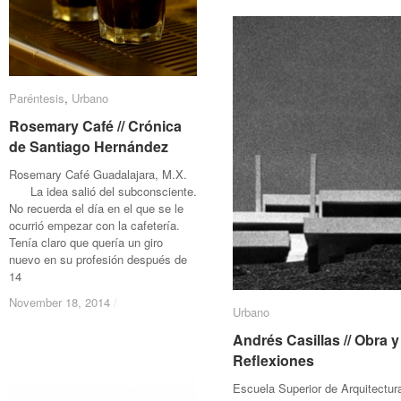
Paréntesis
Paréntesis
,
Urbano
Urbano
Rosemary Café // Crónica
Rosemary Café // Crónica
de Santiago Hernández
de Santiago Hernández
Rosemary Café Guadalajara, M.X.
La idea salió del subconsciente.
No recuerda el día en el que se le
ocurrió empezar con la cafetería.
Tenía claro que quería un giro
nuevo en su profesión después de
14
November 18, 2014
November 18, 2014
/
/
Urbano
Urbano
Andrés Casillas // Obra y
Andrés Casillas // Obra y
Reflexiones
Reflexiones
Escuela Superior de Arquitectur