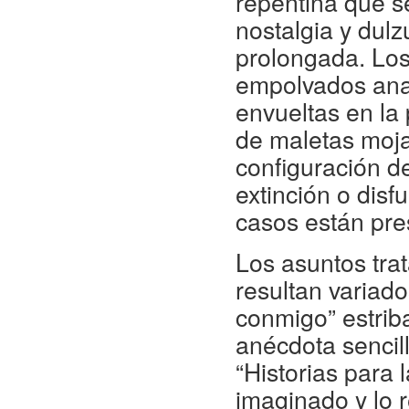
repentina que se
nostalgia y dulz
prolongada. Los 
empolvados anaq
envueltas en l
de maletas mojad
configuración de
extinción o disf
casos están pr
Los asuntos trat
resultan variad
conmigo” estriba
anécdota sencill
“Historias para 
imaginado y lo 