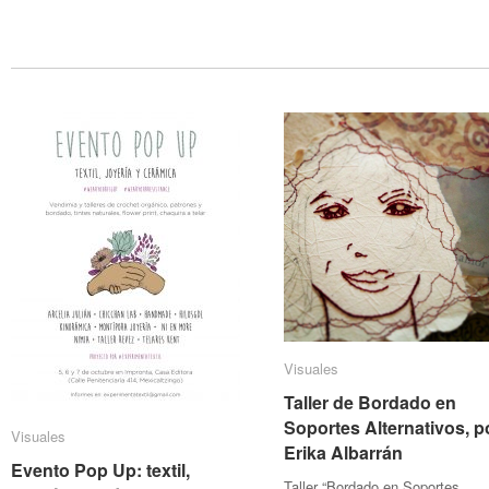
Visuales
Visuales
Taller de Bordado en
Taller de Bordado en
Soportes Alternativos, p
Soportes Alternativos, p
Visuales
Visuales
Erika Albarrán
Erika Albarrán
Evento Pop Up: textil,
Evento Pop Up: textil,
Taller “Bordado en Soportes