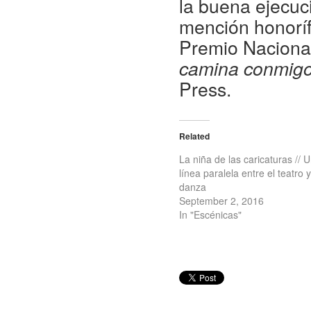
la buena ejecuci
mención honorífi
Premio Naciona
camina conmig
Press.
Related
La niña de las caricaturas // 
línea paralela entre el teatro y
danza
September 2, 2016
In "Escénicas"