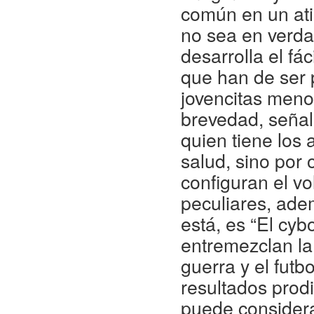
común en un atis
no sea en verda
desarrolla el fá
que han de ser 
jovencitas meno
brevedad, señal
quien tiene los
salud, sino por 
configuran el v
peculiares, adem
está, es “El cyb
entremezclan la 
guerra y el futb
resultados prod
puede considera