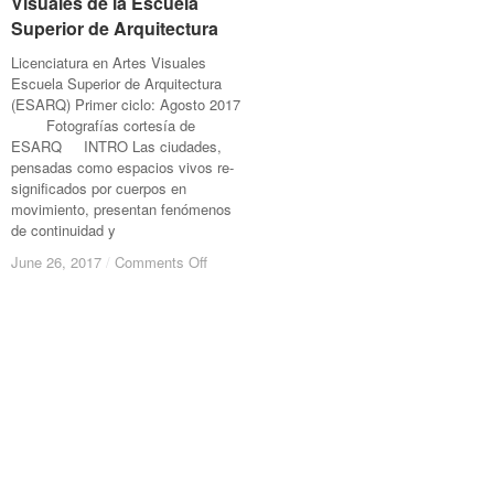
Visuales de la Escuela
Visuales de la Escuela
el
el
Superior de Arquitectura
Superior de Arquitectura
cir
cir
Licenciatura en Artes Visuales
Escuela Superior de Arquitectura
(ESARQ) Primer ciclo: Agosto 2017
Fotografías cortesía de
ESARQ INTRO Las ciudades,
pensadas como espacios vivos re-
significados por cuerpos en
movimiento, presentan fenómenos
de continuidad y
on
on
June 26, 2017
June 26, 2017
/
/
Comments Off
Comments Off
Licenciatura
Licenciatura
en
en
Artes
Artes
Visuales
Visuales
de
de
la
la
Escuela
Escuela
Superior
Superior
de
de
Arquitectura
Arquitectura