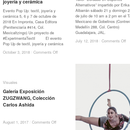
joyería y cerámica
joyería y cerámica
Alternativos” impartido por Erika
Albarrán sábado 21 y domingo 2
Evento Pop Up: textil, joyería y
de julio de 10 am a 2 pm en el Ta
cerámica 5, 6 y 7 de octubre de
Mexicano de Gobelinos (Contrer
2018 En Impronta, Casa Editora
Medellín 288, Col. Centro)
(Penitenciaría #414, Col.
Guadalajara, JAL.
Mexicaltzingo) Un proyecto de
#ExperimentaTextil El evento
on
on
July 12, 2018
July 12, 2018
/
/
Comments Off
Comments Off
Pop Up de textil, joyería y cerámica
Ta
Ta
de
de
on
on
October 3, 2018
October 3, 2018
/
/
Comments Off
Comments Off
Bo
Bo
Evento
Evento
en
en
Pop
Pop
So
So
Up:
Up:
Al
Al
textil,
textil,
po
po
joyería
joyería
Visuales
Visuales
Er
Er
y
y
Al
Al
cerámica
cerámica
Galería Exposición
Galería Exposición
ZUGZWANG, Colección
ZUGZWANG, Colección
Carlos Ashida
Carlos Ashida
on
on
August 1, 2017
August 1, 2017
/
/
Comments Off
Comments Off
Galería
Galería