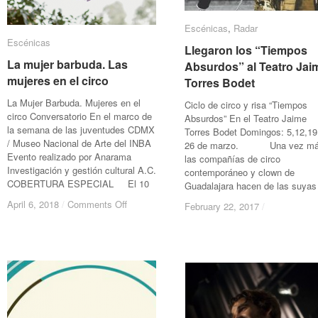
Escénicas
Escénicas
,
Radar
Radar
Escénicas
Escénicas
Llegaron los “Tiempos
Llegaron los “Tiempos
La mujer barbuda. Las
La mujer barbuda. Las
Absurdos” al Teatro Jai
Absurdos” al Teatro Jai
mujeres en el circo
mujeres en el circo
Torres Bodet
Torres Bodet
La Mujer Barbuda. Mujeres en el
Ciclo de circo y risa “Tiempos
circo Conversatorio En el marco de
Absurdos” En el Teatro Jaime
la semana de las juventudes CDMX
Torres Bodet Domingos: 5,12,19
/ Museo Nacional de Arte del INBA
26 de marzo. Una vez m
Evento realizado por Anarama
las compañías de circo
Investigación y gestión cultural A.C.
contemporáneo y clown de
COBERTURA ESPECIAL El 10
Guadalajara hacen de las suyas
on
on
April 6, 2018
April 6, 2018
/
/
Comments Off
Comments Off
February 22, 2017
February 22, 2017
/
/
La
La
mujer
mujer
barbuda.
barbuda.
Las
Las
mujeres
mujeres
en
en
el
el
circo
circo