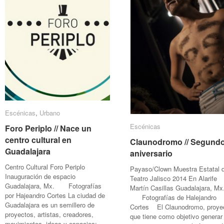
Escénicas
Escénicas
,
Urbano
Urbano
Escénicas
Escénicas
Foro Periplo // Nace un
Foro Periplo // Nace un
centro cultural en
centro cultural en
Claunodromo // Segund
Claunodromo // Segund
Guadalajara
Guadalajara
aniversario
aniversario
Centro Cultural Foro Periplo
Payaso/Clown Muestra Estatal 
Inauguración de espacio
Teatro Jalisco 2014 En Alarife
Guadalajara, Mx. Fotografías
Martín Casillas Guadalajara, 
por Hajeandro Cortes La ciudad de
Fotografías de Halejandro
Guadalajara es un semillero de
Cortes El Claunodromo, proye
proyectos, artistas, creadores,
que tiene como objetivo generar
movimientos, ideas y espacios;