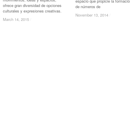
espacio que propicie la formaci
ofrece gran diversidad de opciones
de números de
culturales y expresiones creativas.
November 13, 2014
November 13, 2014
/
/
March 14, 2015
March 14, 2015
/
/