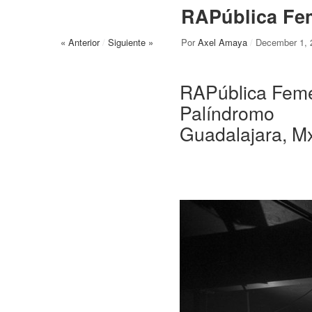
RAPública Fem
« Anterior
/
Siguiente »
Por
Axel Amaya
/
December 1, 
RAPública Fem
Palíndromo
Guadalajara, M