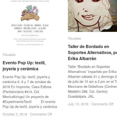
Visuales
Visuales
Taller de Bordado en
Taller de Bordado en
Soportes Alternativos, p
Soportes Alternativos, p
Visuales
Visuales
Erika Albarrán
Erika Albarrán
Evento Pop Up: textil,
Evento Pop Up: textil,
Taller “Bordado en Soportes
joyería y cerámica
joyería y cerámica
Alternativos” impartido por Erika
Albarrán sábado 21 y domingo 2
Evento Pop Up: textil, joyería y
de julio de 10 am a 2 pm en el Ta
cerámica 5, 6 y 7 de octubre de
Mexicano de Gobelinos (Contrer
2018 En Impronta, Casa Editora
Medellín 288, Col. Centro)
(Penitenciaría #414, Col.
Guadalajara, JAL.
Mexicaltzingo) Un proyecto de
#ExperimentaTextil El evento
on
on
July 12, 2018
July 12, 2018
/
/
Comments Off
Comments Off
Pop Up de textil, joyería y cerámica
Ta
Ta
de
de
on
on
October 3, 2018
October 3, 2018
/
/
Comments Off
Comments Off