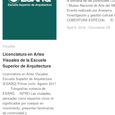
la semana de las juventudes 
/ Museo Nacional de Arte del I
Evento realizado por Anarama
Investigación y gestión cultural 
COBERTURA ESPECIAL El 
on
on
April 6, 2018
April 6, 2018
/
/
Comments Off
Comments Off
La
La
muj
muj
bar
bar
Visuales
Visuales
La
La
muj
muj
Licenciatura en Artes
Licenciatura en Artes
en
en
Visuales de la Escuela
Visuales de la Escuela
el
el
Superior de Arquitectura
Superior de Arquitectura
cir
cir
Licenciatura en Artes Visuales
Escuela Superior de Arquitectura
(ESARQ) Primer ciclo: Agosto 2017
Fotografías cortesía de
ESARQ INTRO Las ciudades,
pensadas como espacios vivos re-
significados por cuerpos en
movimiento, presentan fenómenos
de continuidad y