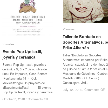
Visuales
Visuales
Taller de Bordado en
Taller de Bordado en
Soportes Alternativos, p
Soportes Alternativos, p
Visuales
Visuales
Erika Albarrán
Erika Albarrán
Evento Pop Up: textil,
Evento Pop Up: textil,
Taller “Bordado en Soportes
joyería y cerámica
joyería y cerámica
Alternativos” impartido por Erika
Albarrán sábado 21 y domingo 2
Evento Pop Up: textil, joyería y
de julio de 10 am a 2 pm en el Ta
cerámica 5, 6 y 7 de octubre de
Mexicano de Gobelinos (Contrer
2018 En Impronta, Casa Editora
Medellín 288, Col. Centro)
(Penitenciaría #414, Col.
Guadalajara, JAL.
Mexicaltzingo) Un proyecto de
#ExperimentaTextil El evento
on
on
July 12, 2018
July 12, 2018
/
/
Comments Off
Comments Off
Pop Up de textil, joyería y cerámica
Ta
Ta
de
de
on
on
October 3, 2018
October 3, 2018
/
/
Comments Off
Comments Off
Bo
Bo
Evento
Evento
en
en
Pop
Pop