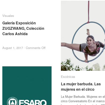
So
So
Up:
Up:
Al
Al
textil,
textil,
po
po
joyería
joyería
Visuales
Visuales
Er
Er
y
y
Al
Al
cerámica
cerámica
Galería Exposición
Galería Exposición
ZUGZWANG, Colección
ZUGZWANG, Colección
Carlos Ashida
Carlos Ashida
on
on
August 1, 2017
August 1, 2017
/
/
Comments Off
Comments Off
Galería
Galería
Exposición
Exposición
ZUGZWANG,
ZUGZWANG,
Colección
Colección
Carlos
Carlos
Ashida
Ashida
Escénicas
Escénicas
La mujer barbuda. Las
La mujer barbuda. Las
mujeres en el circo
mujeres en el circo
La Mujer Barbuda. Mujeres en el
circo Conversatorio En el marco