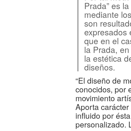
Prada” es la
mediante los
son resultad
expresados en
que en el ca
la Prada, en
la estética 
diseños.
“El diseño de m
conocidos, por 
movimiento artí
Aporta carácter 
influido por ést
personalizado.