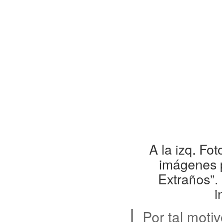
A la izq. Fo
imágenes p
Extraños”.
i
Por tal moti