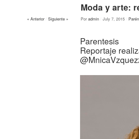
Moda y arte: 
« Anterior
/
Siguiente »
Por
admin
/
July 7, 2015
/
Parén
Parentesis
Reportaje real
@MnicaVzquez