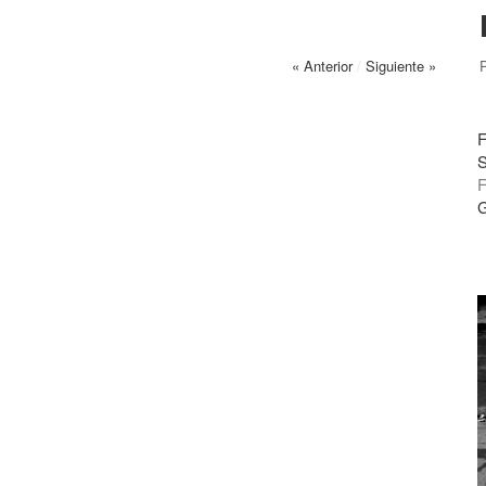
« Anterior
/
Siguiente »
F
S
F
G