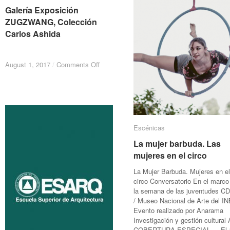
Al
Al
cerámica
cerámica
Galería Exposición
Galería Exposición
ZUGZWANG, Colección
ZUGZWANG, Colección
Carlos Ashida
Carlos Ashida
on
on
August 1, 2017
August 1, 2017
/
/
Comments Off
Comments Off
Galería
Galería
Exposición
Exposición
ZUGZWANG,
ZUGZWANG,
Colección
Colección
Carlos
Carlos
Ashida
Ashida
Escénicas
Escénicas
La mujer barbuda. Las
La mujer barbuda. Las
mujeres en el circo
mujeres en el circo
La Mujer Barbuda. Mujeres en el
circo Conversatorio En el marco
la semana de las juventudes 
/ Museo Nacional de Arte del I
Evento realizado por Anarama
Investigación y gestión cultural 
COBERTURA ESPECIAL El 