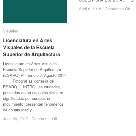
on
on
April 6, 2018
April 6, 2018
/
/
Comments Off
Comments Off
La
La
muj
muj
bar
bar
Visuales
Visuales
La
La
muj
muj
Licenciatura en Artes
Licenciatura en Artes
en
en
Visuales de la Escuela
Visuales de la Escuela
el
el
Superior de Arquitectura
Superior de Arquitectura
cir
cir
Licenciatura en Artes Visuales
Escuela Superior de Arquitectura
(ESARQ) Primer ciclo: Agosto 2017
Fotografías cortesía de
ESARQ INTRO Las ciudades,
pensadas como espacios vivos re-
significados por cuerpos en
movimiento, presentan fenómenos
de continuidad y
on
on
June 26, 2017
June 26, 2017
/
/
Comments Off
Comments Off
Licenciatura
Licenciatura
en
en
Artes
Artes