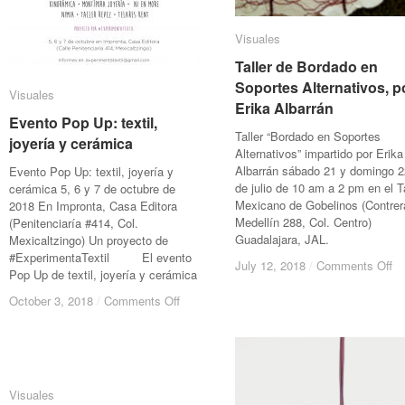
Visuales
Visuales
Taller de Bordado en
Taller de Bordado en
Soportes Alternativos, p
Soportes Alternativos, p
Visuales
Visuales
Erika Albarrán
Erika Albarrán
Evento Pop Up: textil,
Evento Pop Up: textil,
Taller “Bordado en Soportes
joyería y cerámica
joyería y cerámica
Alternativos” impartido por Erika
Albarrán sábado 21 y domingo 2
Evento Pop Up: textil, joyería y
de julio de 10 am a 2 pm en el Ta
cerámica 5, 6 y 7 de octubre de
Mexicano de Gobelinos (Contrer
2018 En Impronta, Casa Editora
Medellín 288, Col. Centro)
(Penitenciaría #414, Col.
Guadalajara, JAL.
Mexicaltzingo) Un proyecto de
#ExperimentaTextil El evento
on
on
July 12, 2018
July 12, 2018
/
/
Comments Off
Comments Off
Pop Up de textil, joyería y cerámica
Ta
Ta
de
de
on
on
October 3, 2018
October 3, 2018
/
/
Comments Off
Comments Off
Bo
Bo
Evento
Evento
en
en
Pop
Pop
So
So
Up:
Up:
Al
Al
textil,
textil,
po
po
joyería
joyería
Visuales
Visuales
Er
Er
y
y