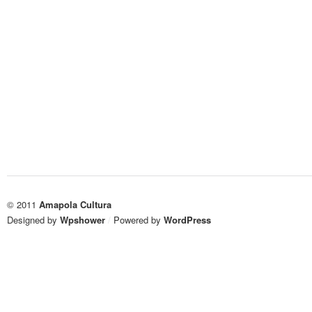
Visuales
Visuales
de
de
la
la
Escuela
Escuela
Superior
Superior
de
de
Arquitectura
Arquitectura
© 2011
Amapola Cultura
Designed by
Wpshower
/
Powered by
WordPress