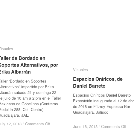
Visuales
Visuales
Taller de Bordado en
Taller de Bordado en
Soportes Alternativos, por
Soportes Alternativos, por
Visuales
Visuales
Erika Albarrán
Erika Albarrán
Espacios Oníricos, de
Espacios Oníricos, de
aller “Bordado en Soportes
Daniel Barreto
Daniel Barreto
lternativos” impartido por Erika
Albarrán sábado 21 y domingo 22
Espacios Oníricos Daniel Barreto
e julio de 10 am a 2 pm en el Taller
Exposición inaugurada el 12 de abri
Mexicano de Gobelinos (Contreras
de 2018 en Fitzroy Espresso Bar
edellín 288, Col. Centro)
Guadalajara, Jalisc
Guadalajara, JAL.
on
on
uly 12, 2018
uly 12, 2018
/
/
Comments Off
Comments Off
on
on
June 18, 2018
June 18, 2018
/
/
Comments Off
Comments Off
Taller
Taller
Espa
Espa