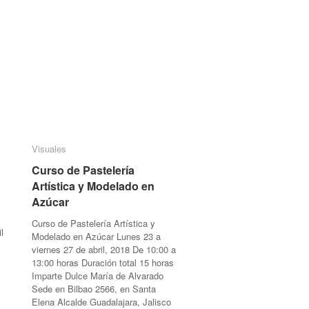
Visuales
Visuales
Curso de Pastelería
Curso de Pastelería
Artística y Modelado en
Artística y Modelado en
Azúcar
Azúcar
Curso de Pastelería Artística y
l
Modelado en Azúcar Lunes 23 a
viernes 27 de abril, 2018 De 10:00 a
o
13:00 horas Duración total 15 horas
Imparte Dulce María de Alvarado
Sede en Bilbao 2566, en Santa
Elena Alcalde Guadalajara, Jalisco
cios
cios