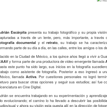
drián Escárpita
presenta su trabajo fotográfico y su propia visi
apturadas a través de un lente, pero, más importante, a través 
otografía documental
y el
retrato
, su trabajo se ha caracteri
ormando parte de su día a día, en las calles, entre los amigos o los 
acido en la Ciudad de México, a los quince años llegó a vivir a Gua
CAAV
y forma parte de una productora de video emergente llamada
asta este punto ha sido largo, sus inicios en la fotografía suced
rabajo como asistente de fotografía. Posterior a eso ingresó a u
éxico, llamada
Activa
. Por cuestiones personales no logró termin
etuvo para buscar otras opciones y seguir sus estudios; así fue 
icenciatura en Cine Digital.
drián se encuentra trabajando en su experimentación y aprendizaj
do evolucionando; el camino lo ha llevado a descubrir las posibilid
udiovisual y ahora su visión esta puesta allí en la dirección de foto