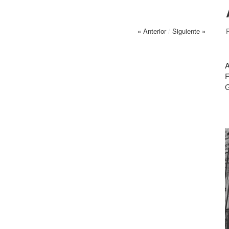
« Anterior
/
Siguiente »
A
F
G