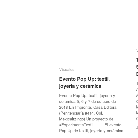
Visuales
Visuales
Evento Pop Up: textil,
Evento Pop Up: textil,
T
joyería y cerámica
joyería y cerámica
A
Evento Pop Up: textil, joyería y
d
cerámica 5, 6 y 7 de octubre de
2018 En Impronta, Casa Editora
M
(Penitenciaría #414, Col.
Mexicaltzingo) Un proyecto de
#ExperimentaTextil El evento
J
J
Pop Up de textil, joyería y cerámica