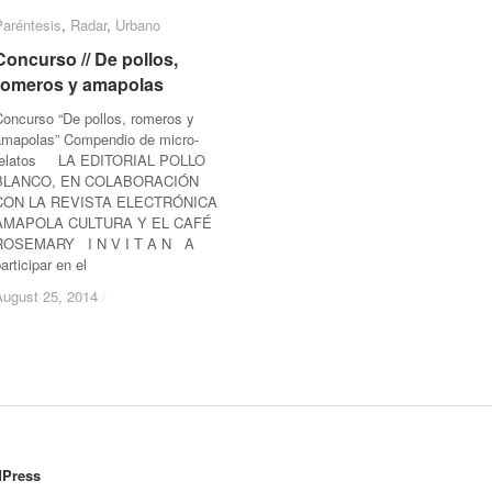
Paréntesis
Paréntesis
,
Radar
Radar
,
Urbano
Urbano
Concurso // De pollos,
Concurso // De pollos,
romeros y amapolas
romeros y amapolas
Concurso “De pollos, romeros y
amapolas” Compendio de micro-
relatos LA EDITORIAL POLLO
BLANCO, EN COLABORACIÓN
CON LA REVISTA ELECTRÓNICA
AMAPOLA CULTURA Y EL CAFÉ
ROSEMARY I N V I T A N A
articipar en el
August 25, 2014
August 25, 2014
/
/
Press