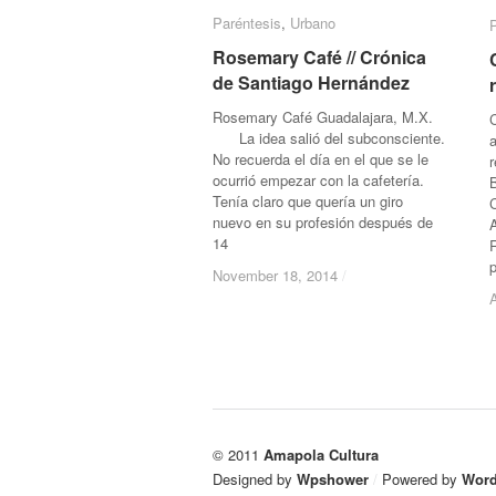
Paréntesis
Paréntesis
,
Urbano
Urbano
Rosemary Café // Crónica
Rosemary Café // Crónica
de Santiago Hernández
de Santiago Hernández
Rosemary Café Guadalajara, M.X.
La idea salió del subconsciente.
No recuerda el día en el que se le
ocurrió empezar con la cafetería.
Tenía claro que quería un giro
nuevo en su profesión después de
14
p
November 18, 2014
November 18, 2014
/
/
© 2011
Amapola Cultura
Designed by
Wpshower
/
Powered by
Word