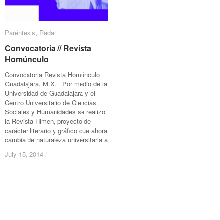
Paréntesis
Paréntesis
,
Radar
Radar
Convocatoria // Revista
Convocatoria // Revista
Homúnculo
Homúnculo
Convocatoria Revista Homúnculo
Guadalajara, M.X. Por medio de la
Universidad de Guadalajara y el
Centro Universitario de Ciencias
Sociales y Humanidades se realizó
la Revista Himen, proyecto de
carácter literario y gráfico que ahora
cambia de naturaleza universitaria a
July 15, 2014
July 15, 2014
/
/