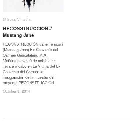
Urbano
Urbano
,
Visuales
Visuales
RECONSTRUCCIÓN //
RECONSTRUCCIÓN //
Mustang Jane
Mustang Jane
RECONSTRUCCIÓN Jane Terrazas
(Mustang Jane) Ex Convento del
Carmen Guadalajara, M.X.
Mañana jueves 9 de octubre se
llevará a cabo en La Vitrina del Ex
Convento del Carmen la
inauguración de la muestra del
proyecto RECONSTRUCCIÓN
October 8, 2014
October 8, 2014
/
/