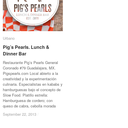
Urbano
Urbano
Pig’s Pearls. Lunch &
Pig’s Pearls. Lunch &
Dinner Bar
Dinner Bar
Restaurante Pig’s Pearls General
Coronado #79 Guadalajara, MX.
Pigspearls.com Local abierto a la
creatividad y la experimentación
culinaria. Especialistas en kababs y
hamburguesas bajo el concepto de
Slow Food. Platillo estrella:
Hamburguesa de cordero; con
queso de cabra, cebolla morada
September 22, 2013
September 22, 2013
/
/