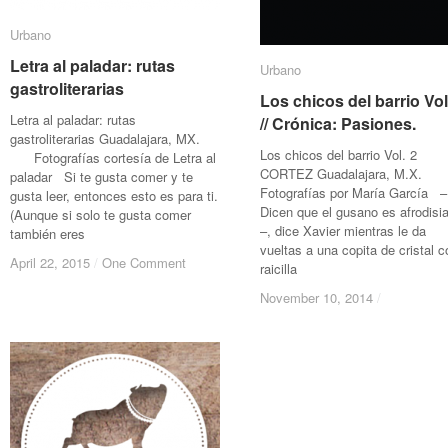
Urbano
Urbano
Letra al paladar: rutas
Letra al paladar: rutas
Urbano
Urbano
gastroliterarias
gastroliterarias
Los chicos del barrio Vol
Los chicos del barrio Vol
Letra al paladar: rutas
// Crónica: Pasiones.
// Crónica: Pasiones.
gastroliterarias Guadalajara, MX.
Los chicos del barrio Vol. 2
Fotografías cortesía de Letra al
CORTEZ Guadalajara, M
paladar Si te gusta comer y te
Fotografías por María García –
gusta leer, entonces esto es para ti.
Dicen que el gusano es afrodisi
(Aunque si solo te gusta comer
–, dice Xavier mientras le da
también eres
vueltas a una copita de cristal c
April 22, 2015
April 22, 2015
/
/
One Comment
One Comment
raicilla
November 10, 2014
November 10, 2014
/
/