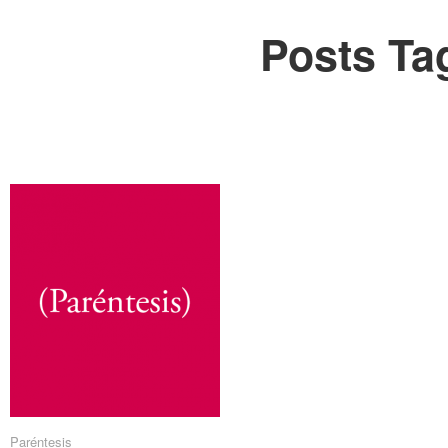
Posts Ta
Paréntesis
Paréntesis