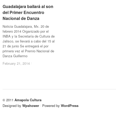
Guadalajara bailará al son
Guadalajara bailará al son
del Primer Encuentro
del Primer Encuentro
Nacional de Danza
Nacional de Danza
Noticia Guadalajara, Mx. 20 de
febrero 2014 Organizado por el
INBA y la Secretaría de Cultura de
Jalisco, se llevará a cabo del 15 al
21 de junio Se entregará el por
primera vez el Premio Nacional de
Danza Guillermo
February 21, 2014
February 21, 2014
/
/
© 2011
Amapola Cultura
Designed by
Wpshower
/
Powered by
WordPress